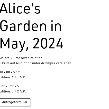
Alice’s
Garden in
May, 2024
Malerei / Crossover Painting
C Print auf Aludibond unter Acrylglas versiegelt
80 x 80 x 5 cm
Edition: 6 + 1 A.P.
122 x 122 x 5 cm
Edition: 3 + 2 A.P.
Anfrageformular