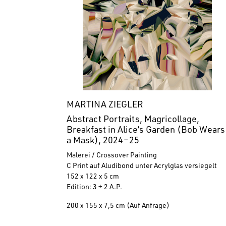
MARTINA ZIEGLER
Abstract Portraits, Magricollage,
Breakfast in Alice’s Garden (Bob Wears
a Mask), 2024
–
25
Malerei / Crossover Painting
C Print auf Aludibond unter Acrylglas versiegelt
152 x 122 x 5 cm
Edition: 3 + 2 A.P.
200 x 155 x 7,5 cm (Auf Anfrage)