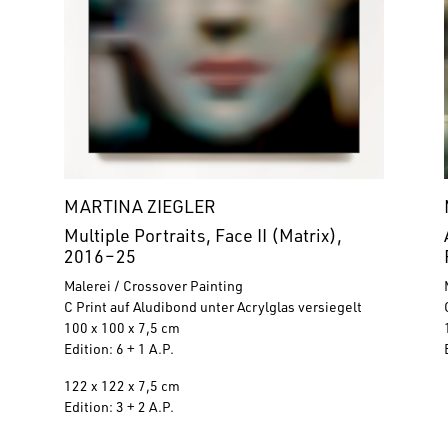
MARTINA ZIEGLER
Multiple Portraits, Face II (Matrix),
2016
–
25
Malerei / Crossover Painting
C Print auf Aludibond unter Acrylglas versiegelt
100 x 100 x 7,5 cm
Edition: 6 + 1 A.P.
122 x 122 x 7,5 cm
Edition: 3 + 2 A.P.