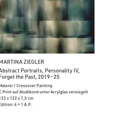
MARTINA ZIEGLER
Abstract Portraits, Personality IV,
Forget the Past, 2019
–
25
Malerei / Crossover Painting
C Print auf Aludibond unter Acrylglas versiegelt
122 x 122 x 7,5 cm
Edition: 6 + 1 A.P.