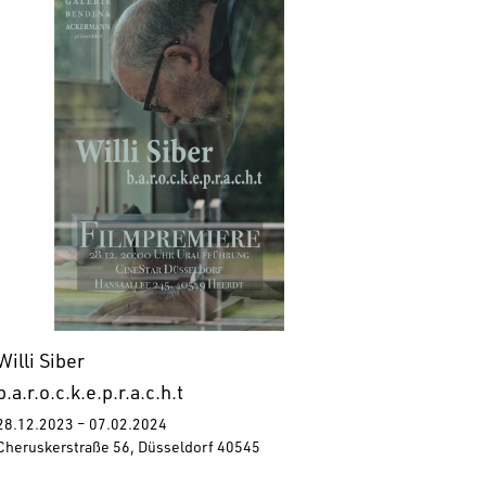
Willi Siber
b.a.r.o.c.k.e.p.r.a.c.h.t
28.12.2023 – 07.02.2024
Cheruskerstraße 56, Düsseldorf 40545