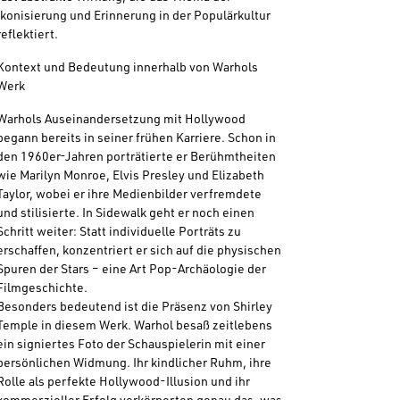
Ikonisierung und Erinnerung in der Populärkultur
reflektiert.
Kontext und Bedeutung innerhalb von Warhols
Werk
Warhols Auseinandersetzung mit Hollywood
begann bereits in seiner frühen Karriere. Schon in
den 1960er-Jahren porträtierte er Berühmtheiten
wie Marilyn Monroe, Elvis Presley und Elizabeth
Taylor, wobei er ihre Medienbilder verfremdete
und stilisierte. In Sidewalk geht er noch einen
Schritt weiter: Statt individuelle Porträts zu
erschaffen, konzentriert er sich auf die physischen
Spuren der Stars – eine Art Pop-Archäologie der
Filmgeschichte.
Besonders bedeutend ist die Präsenz von Shirley
Temple in diesem Werk. Warhol besaß zeitlebens
ein signiertes Foto der Schauspielerin mit einer
persönlichen Widmung. Ihr kindlicher Ruhm, ihre
Rolle als perfekte Hollywood-Illusion und ihr