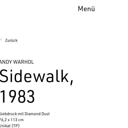
Menü
Zurück
ANDY WARHOL
Sidewalk,
1983
Siebdruck mit Diamond Dust
76,2 x 113 cm
Unikat (TP)