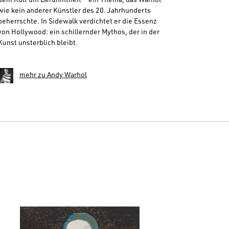
dem Kult um Berühmtheit – ein Thema, das Warhol
wie kein anderer Künstler des 20. Jahrhunderts
beherrschte. In Sidewalk verdichtet er die Essenz
von Hollywood: ein schillernder Mythos, der in der
Kunst unsterblich bleibt.
mehr zu Andy Warhol