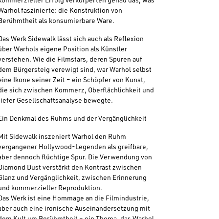
kommerzieller Erfolg verkörperten genau das, was
Warhol faszinierte: die Konstruktion von
Berühmtheit als konsumierbare Ware.
Das Werk Sidewalk lässt sich auch als Reflexion
über Warhols eigene Position als Künstler
verstehen. Wie die Filmstars, deren Spuren auf
dem Bürgersteig verewigt sind, war Warhol selbst
eine Ikone seiner Zeit – ein Schöpfer von Kunst,
die sich zwischen Kommerz, Oberflächlichkeit und
tiefer Gesellschaftsanalyse bewegte.
Ein Denkmal des Ruhms und der Vergänglichkeit
Mit Sidewalk inszeniert Warhol den Ruhm
vergangener Hollywood-Legenden als greifbare,
aber dennoch flüchtige Spur. Die Verwendung von
Diamond Dust verstärkt den Kontrast zwischen
Glanz und Vergänglichkeit, zwischen Erinnerung
und kommerzieller Reproduktion.
Das Werk ist eine Hommage an die Filmindustrie,
aber auch eine ironische Auseinandersetzung mit