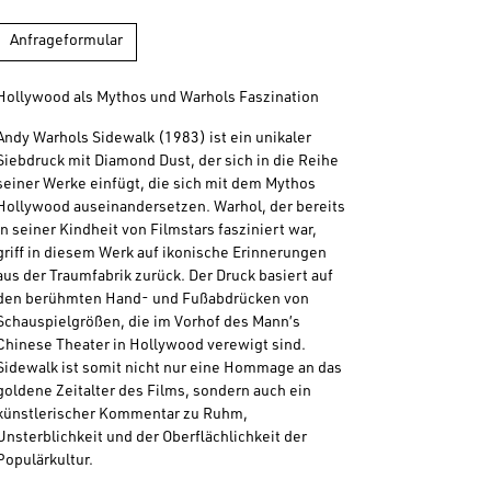
Anfrageformular
Hollywood als Mythos und Warhols Faszination
Andy Warhols Sidewalk (1983) ist ein unikaler
Siebdruck mit Diamond Dust, der sich in die Reihe
seiner Werke einfügt, die sich mit dem Mythos
Hollywood auseinandersetzen. Warhol, der bereits
in seiner Kindheit von Filmstars fasziniert war,
griff in diesem Werk auf ikonische Erinnerungen
aus der Traumfabrik zurück. Der Druck basiert auf
den berühmten Hand- und Fußabdrücken von
Schauspielgrößen, die im Vorhof des Mann’s
Chinese Theater in Hollywood verewigt sind.
Sidewalk ist somit nicht nur eine Hommage an das
goldene Zeitalter des Films, sondern auch ein
künstlerischer Kommentar zu Ruhm,
Unsterblichkeit und der Oberflächlichkeit der
Populärkultur.