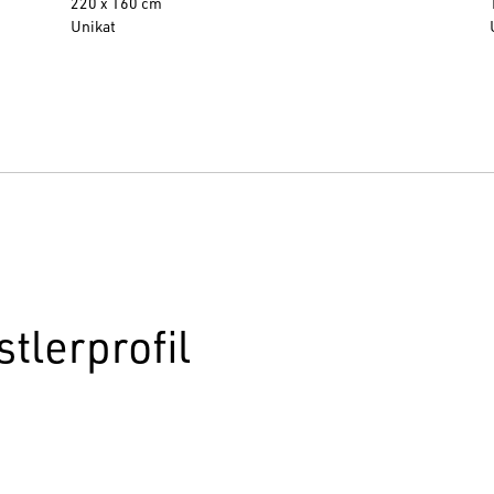
220 x 160 cm
Unikat
tlerprofil