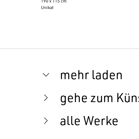
190 x 115 cm
Unikat
mehr laden
gehe zum Küns
alle Werke